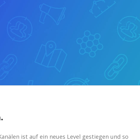
.
anälen ist auf ein neues Level gestiegen und so